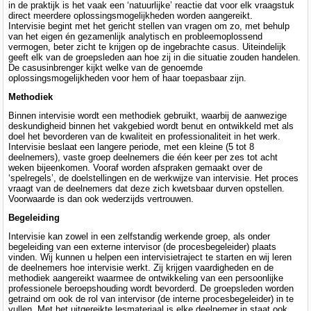
in de praktijk is het vaak een ‘natuurlijke’ reactie dat voor elk vraagstuk
direct meerdere oplossingsmogelijkheden worden aangereikt.
Intervisie
begint met het gericht stellen van vragen om zo, met behulp
van het eigen én gezamenlijk analytisch en probleemoplossend
vermogen, beter zicht te krijgen op de ingebrachte casus. Uiteindelijk
geeft elk van de groepsleden aan hoe zij in die situatie zouden handelen.
De casusinbrenger kijkt welke van de genoemde
oplossingsmogelijkheden voor hem of haar toepasbaar zijn.
Methodiek
Binnen intervisie wordt een methodiek gebruikt, waarbij de aanwezige
deskundigheid binnen het vakgebied wordt benut en ontwikkeld met als
doel het bevorderen van de kwaliteit en professionaliteit in het werk.
Intervisie beslaat een langere periode, met een kleine (5 tot 8
deelnemers), vaste groep deelnemers die één keer per zes tot acht
weken bijeenkomen. Vooraf worden afspraken gemaakt over de
‘spelregels’, de doelstellingen en de werkwijze van intervisie. Het proces
vraagt van de deelnemers dat deze zich kwetsbaar durven opstellen.
Voorwaarde is dan ook wederzijds vertrouwen.
Begeleiding
Intervisie kan zowel in een zelfstandig werkende groep, als onder
begeleiding van een externe intervisor (de procesbegeleider) plaats
vinden. Wij kunnen u helpen een intervisietraject te starten en wij leren
de deelnemers hoe intervisie werkt. Zij krijgen vaardigheden en de
methodiek aangereikt waarmee de ontwikkeling van een persoonlijke
professionele beroepshouding wordt bevorderd. De groepsleden worden
getraind om ook de rol van intervisor (de interne procesbegeleider) in te
vullen. Met het uitgereikte lesmateriaal is elke deelnemer in staat ook