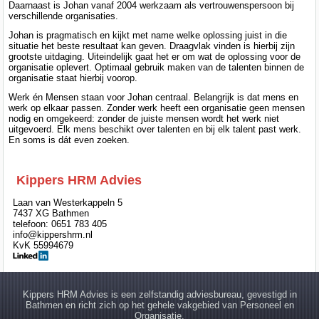
Daarnaast is Johan vanaf 2004 werkzaam als vertrouwenspersoon bij
verschillende organisaties.
Johan is pragmatisch en kijkt met name welke oplossing juist in die
situatie het beste resultaat kan geven. Draagvlak vinden is hierbij zijn
grootste uitdaging. Uiteindelijk gaat het er om wat de oplossing voor de
organisatie oplevert. Optimaal gebruik maken van de talenten binnen de
organisatie staat hierbij voorop.
Werk én Mensen staan voor Johan centraal. Belangrijk is dat mens en
werk op elkaar passen. Zonder werk heeft een organisatie geen mensen
nodig en omgekeerd: zonder de juiste mensen wordt het werk niet
uitgevoerd. Elk mens beschikt over talenten en bij elk talent past werk.
En soms is dát even zoeken.
Kippers HRM Advies
Laan van Westerkappeln 5
7437 XG Bathmen
telefoon: 0651 783 405
info@kippershrm.nl
KvK 55994679
Kippers HRM Advies is een zelfstandig adviesbureau, gevestigd in
Bathmen en richt zich op het gehele vakgebied van Personeel en
Organisatie.